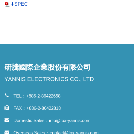
⬇SPEC
研騰國際企業股份有限公司
YANNIS ELECTRONICS CO., LTD
TEL：+886-2-86422658
FAX：+886-2-86422818
Domestic Sales：
info@fox-yannis.com
Overseas Sales：
contact@fox-yannis.com