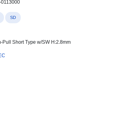
-0113000
SD
-Pull Short Type w/SW H:2.8mm
EC