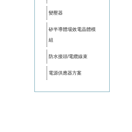
變壓器
矽半導體場效電晶體模
組
防水接頭/電纜線束
電源供應器方案