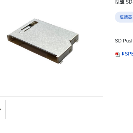
型號
SD
連接器
SD Push
⬇SP