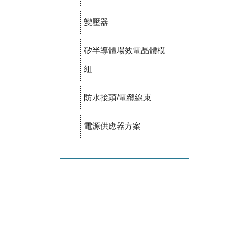
變壓器
矽半導體場效電晶體模
組
防水接頭/電纜線束
電源供應器方案