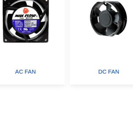
AC FAN
DC FAN