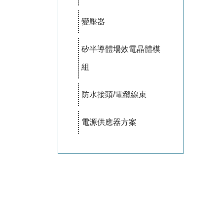
變壓器
矽半導體場效電晶體模
組
防水接頭/電纜線束
電源供應器方案