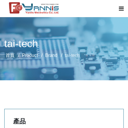
tai-tech
首頁
Product
Brand
tai-tech
產品