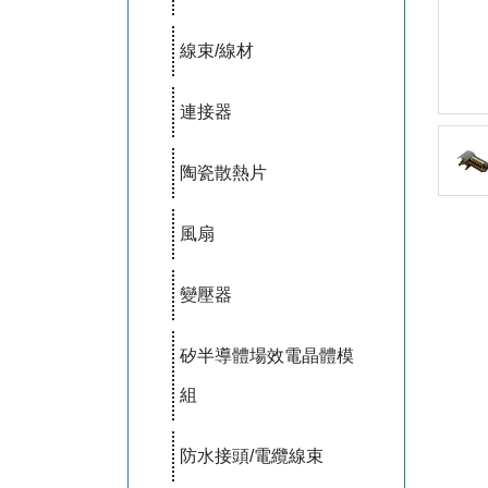
線束/線材
連接器
陶瓷散熱片
風扇
變壓器
矽半導體場效電晶體模
組
防水接頭/電纜線束