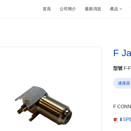
首頁
公司簡介
最新消息
產品
F J
型號
F-
連接器
F CONN
⬇SP