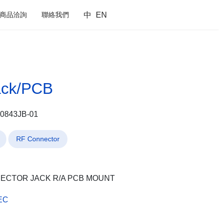
商品洽詢
聯絡我們
中
EN
ack/PCB
F0843JB-01
RF Connector
ECTOR JACK R/A PCB MOUNT
EC