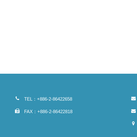
TEL：+886-2-86422658
FAX：+886-2-86422818