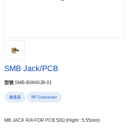
SMB Jack/PCB
型號
SMB-B0840JB-01
連接器
RF Connector
MB JACK R/A FOR PCB 50Ω (Hight : 5.55mm)